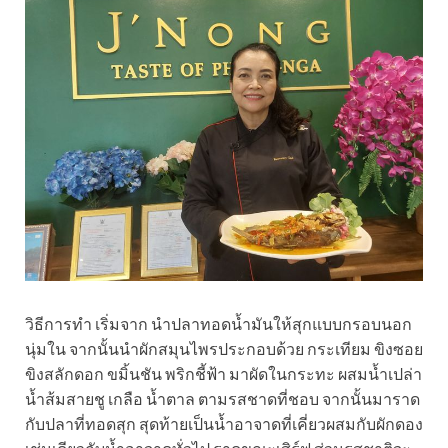
วิธีการทำ เริ่มจาก นำปลาทอดน้ำมันให้สุกแบบกรอบนอก
นุ่มใน จากนั้นนำผักสมุนไพรประกอบด้วย กระเทียม ขิงซอย
ขิงสลักดอก ขมิ้นชัน พริกชี้ฟ้า มาผัดในกระทะ ผสมน้ำเปล่า
น้ำส้มสายชู เกลือ น้ำตาล ตามรสชาดที่ชอบ จากนั้นมาราด
กับปลาที่ทอดสุก สุดท้ายเป็นน้ำอาจาดที่เคี่ยวผสมกับผักดอง