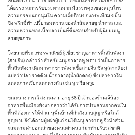
เช่นเดียวกับน้ำอาจาดทั่วไป ราดขณะเสิร์ฟ ส่วนรสชาติจะ
ได้อรรถรสการรับประทานมาก มีสรรพคุณของสมุนไพร
ความกรอบนอกนุ่มใน ความเผ็ดร้อนของกระเทียม ขมิ้น
ขิง พริกชี้ฟ้า เปรี้ยวอมหวานของน้ำส้มสายชู น้ำตาล และ
ความหวานของเนื้อปลา เป็นที่ชื่นชอบสำหรับผู้นิยมเมนู
สายสุขภาพ
โดยนายพีระ เพชรพาณิชย์ ผู้เชี่ยวชาญอาหารพื้นถิ่นพังงา
(สายจีน) กล่าวว่า สำหรับเมนู อาจาดหู ทราบว่าเป็นอาหาร
พื้นถิ่นพังงา เดิมมาจากชาวพังงาเชื้อสายจีน ซึ่ง หู(ลากสียง)
แปลว่าปลา ราดด้วยน้ำอาจาด(น้ำผักดอง) ซึ่งปลาชาวจีน
แต่ละภาคเรียกแตกต่างกัน เช่น หู หวีย หวูย
ขณะนางวารุณี สงวนนาม อายุ 58 ปี เจ้าของร้านเจ้น้อง
อาหารพื้นเมืองพังงา กล่าวว่า ได้รับการประสานจากคนใน
พื้นที่ต้องการให้ทำเมนูพื้นบ้านที่กำลังสาบสูญ หรือใกล้
สูญหาย จึงได้ถามผู้เฒ่าผู้แก่ จนได้เมนู อาจาดหู จึงนำส่วน
ผสมตามคำบอกเล่าของคนเฒ่าคนแก่มาทำปรับรสชาติ