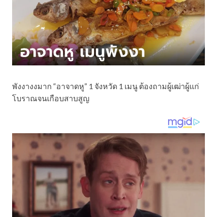
พังงางงมาก “อาจาดหู” 1 จังหวัด 1 เมนู ต้องถามผู้เฒ่าผู้แก่
โบราณจนเกือบสาบสูญ