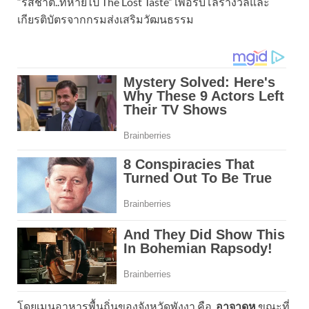
“รสชาติ..ที่หายไป The Lost Taste” เพื่อรับโล่รางวัลและ
เกียรติบัตรจากกรมส่งเสริมวัฒนธรรม
โดยเมนูอาหารพื้นถิ่นของจังหวัดพังงา คือ
อาจาดหู
ขณะที่