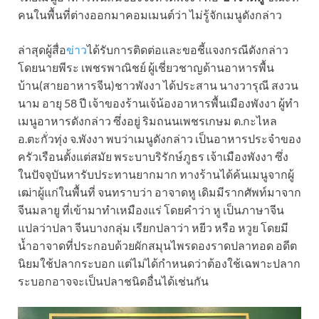
คนในพื้นที่ต่างออกมาคอมเมนต์ว่า ไม่รู้จักเมนูดังกล่าว
ล่าสุดผู้สื่อ
ข่าว
ได้รับการติดต่อและขอชี้แจงกรณีดังกล่าว
โดยนายพีระ เพชรพาณิชย์ ผู้เชี่ยวชาญด้านอาหารพื้น
บ้าน(สายอาหารจีน)ชาวพังงา ได้ประสาน นางวารุณี สงวน
นาม อายุ 58 ปี เจ้าของร้านเจ้น้องอาหารพื้นเมืองพังงา ผู้ทำ
เมนูอาหารดังกล่าว ซึ่งอยู่ ริมถนนเพชรเกษม ต.กะไหล
อ.ตะกั่วทุ่ง จ.พังงา พบว่าเมนูดังกล่าว เป็นอาหารประจำของ
ครัวเรือนตั้งแต่สมัย พระบาบริรักษ์ภูธร เจ้าเมืองพังงา ซึ่ง
ในปัจจุบันหารับประทานยากมาก ทางร้านได้ค้นเมนูจากผู้
เฒ่าผู้แก่ในพื้นที่ จนทราบว่า อาจาดหู เดิมมีรากศัพท์มาจาก
จีนมลายู ที่เข้ามาทำเหมืองแร่ โดยคำว่า หู เป็นภาษาจีน
แปลว่าปลา จีนบางกลุ่ม เรียกปลาว่า หยีว หรือ หวูย โดยมี
น้ำอาจาดที่ประกอบด้วยผักสมุนไพรดองราดปลาทอด อดีต
นิยมใช้ปลากระบอก แต่ไม่ได้กำหนดว่าต้องใช้เฉพาะปลาก
ระบอกอาจจะเป็นปลาชนิดอื่นได้เช่นกัน