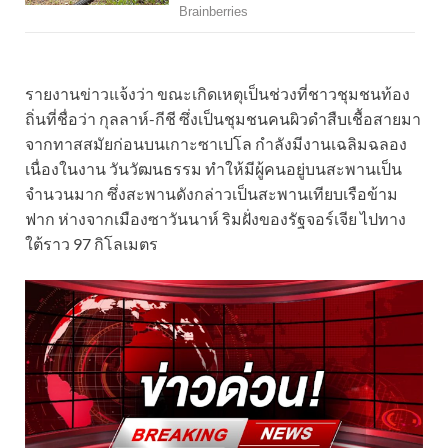
รายงานข่าวแจ้งว่า ขณะเกิดเหตุเป็นช่วงที่ชาวชุมชนท้อง
ถิ่นที่ชื่อว่า กุลลาห์-กีชี ซึ่งเป็นชุมชนคนผิวดำสืบเชื้อสายมา
จากทาสสมัยก่อนบนเกาะซาเปโล กำลังมีงานเฉลิมฉลอง
เนื่องในงาน วันวัฒนธรรม ทำให้มีผู้คนอยู่บนสะพานเป็น
จำนวนมาก ซึ่งสะพานดังกล่าวเป็นสะพานเทียบเรือข้าม
ฟาก ห่างจากเมืองซาวันนาห์ ริมฝั่งของรัฐจอร์เจีย ไปทาง
ใต้ราว 97 กิโลเมตร