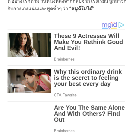
ดี อย่างไรก็ตาม วันหนึ่งหลังจากกลับจากโรงเรียน ลูกสาวก็
จับกางเกงแน่นและพูดซ้ำๆ ว่า
“หนูฉี่ไม่ได้”