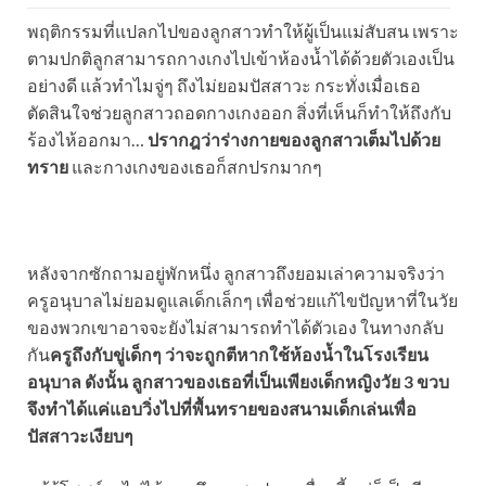
พฤติกรรมที่แปลกไปของลูกสาวทำให้ผู้เป็นแม่สับสน เพราะ
ตามปกติลูกสามารถกางเกงไปเข้าห้องน้ำได้ด้วยตัวเองเป็น
อย่างดี แล้วทำไมจู่ๆ ถึงไม่ยอมปัสสาวะ กระทั่งเมื่อเธอ
ตัดสินใจช่วยลูกสาวถอดกางเกงออก สิ่งที่เห็นก็ทำให้ถึงกับ
ร้องไห้ออกมา…
ปรากฎว่าร่างกายของลูกสาวเต็มไปด้วย
ทราย
และกางเกงของเธอก็สกปรกมากๆ
หลังจากซักถามอยู่พักหนึ่ง ลูกสาวถึงยอมเล่าความจริงว่า
ครูอนุบาลไม่ยอมดูแลเด็กเล็กๆ เพื่อช่วยแก้ไขปัญหาที่ในวัย
ของพวกเขาอาจจะยังไม่สามารถทำได้ตัวเอง ในทางกลับ
กัน
ครูถึงกับขู่เด็กๆ ว่าจะถูกตีหากใช้ห้องน้ำในโรงเรียน
อนุบาล ดังนั้น ลูกสาวของเธอที่เป็นเพียงเด็กหญิงวัย 3 ขวบ
จึงทำได้แค่แอบวิ่งไปที่พื้นทรายของสนามเด็กเล่นเพื่อ
ปัสสาวะเงียบๆ