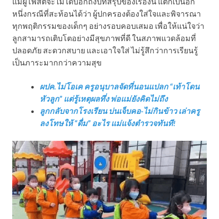
แม้ผู้โพสต์จะไม่ได้บอกถึงบทสรุปของเรื่องนี้ แต่ก็เป็นอีก
หนึ่งกรณีที่สะท้อนได้ว่า ผู้ปกครองต้องใส่ใจและพิจารณา
ทุกพฤติกรรมของเด็กๆ อย่างรอบคอบเสมอ เพื่อให้แน่ใจว่า
ลูกสามารถเติบโตอย่างมีสุขภาพที่ดี ในสภาพแวดล้อมที่
ปลอดภัย สะดวกสบาย และเอาใจใส่ ไม่รู้สึกว่าการเรียนรู้
เป็นภาระมากกว่าความสุข
ผปค.ไม่โอเค ครูอนุบาลจัดที่นอนแปลก “เท้าโดน
หัวลูก” แต่รู้เหตุผลทึ่ง พ่อแม่ยังคิดไม่ถึง
ลูกกลับจากโรงเรียน บ่นเจ็บคอ-ไม่กินข้าว เล่าครู
ลงโทษให้ “ดื่ม” อะไร แม่แจ้งตำรวจทันที!