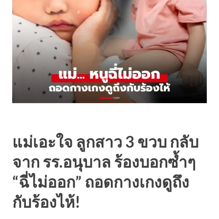
แม่เอะใจ ลูกสาว 3 ขวบ กลับ
จาก รร.อนุบาล ร้องบอกซ้ำๆ
“ฉี่ไม่ออก” ถอดกางเกงดูถึง
กับร้องไห้!