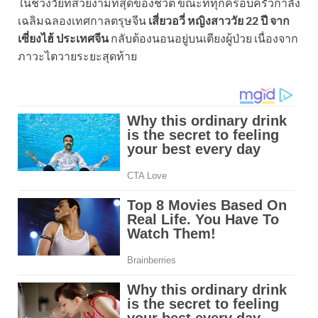
ในช่วงวัยที่สวยงามที่สุดของชีวิต ขณะที่ทุกครอบครัวกำลัง
เฉลิมฉลองเทศกาลตรุษจีน
เสี่ยวอวี่ หญิงสาววัย 22 ปี จาก
เซี่ยงไฮ้ ประเทศจีน
กลับต้องนอนอยู่บนเตียงผู้ป่วย เนื่องจาก
ภาวะไตวายระยะสุดท้าย