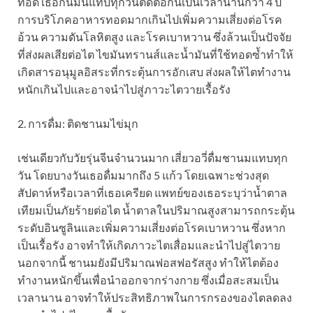
ทอด เธอกินมันแทบทุกวันติดต่อกันเป็นเวลานานกว่า 4 ปี
การบริโภคอาหารทอดมากเกินไปเพิ่มความเสี่ยงต่อโรค
อ้วน ความดันโลหิตสูง และโรคเบาหวาน ซึ่งล้วนเป็นปัจจัย
ที่ส่งผลเสียต่อไต ไขมันทรานส์และน้ำมันที่ใช้ทอดซ้ำทำให้
เกิดสารอนุมูลอิสระที่กระตุ้นการอักเสบ ส่งผลให้ไตทำงาน
หนักเกินไปและอาจนำไปสู่ภาวะไตวายเรื้อรัง
2. การดื่ม: ติดชานมไข่มุก
เช่นเดียวกับวัยรุ่นจีนจำนวนมาก เสี่ยวอวี่ดื่มชานมแทบทุก
วัน โดยบางวันเธอดื่มมากถึง 5 แก้ว โดยเฉพาะช่วงสุด
สัปดาห์หรือเวลาที่เธอเครียด แพทย์ของเธอระบุว่าน้ำตาล
เทียมเป็นภัยร้ายต่อไต น้ำตาลในปริมาณสูงสามารถกระตุ้น
ระดับอินซูลินและเพิ่มความเสี่ยงต่อโรคเบาหวาน ซึ่งหาก
เป็นเรื้อรัง อาจทำให้เกิดภาวะไตเสื่อมและนำไปสู่ไตวาย
นอกจากนี้ ชานมยังมีปริมาณฟอสฟอรัสสูง ทำให้ไตต้อง
ทำงานหนักขึ้นเพื่อนำออกจากร่างกาย ซึ่งเมื่อสะสมเป็น
เวลานาน อาจทำให้ประสิทธิภาพในการกรองของไตลดลง