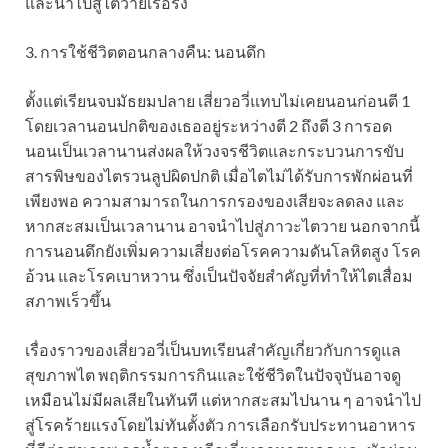
และนำไปสู่ไตวายเรื้อรัง
3. การใช้ชีวิตตอนกลางคืน: นอนดึก
ตั้งแต่เรียนจบมัธยมปลาย เสี่ยวอวี่แทบไม่เคยนอนก่อนตี 1
โดยเวลานอนปกติของเธออยู่ระหว่างตี 2 ถึงตี 3 การอด
นอนเป็นเวลานานส่งผลให้วงจรชีวิตและกระบวนการขับ
สารพิษของไตรวนลูปผิดปกติ เมื่อไตไม่ได้รับการพักผ่อนที่
เพียงพอ ความสามารถในการกรองของเสียจะลดลง และ
หากสะสมเป็นเวลานาน อาจนำไปสู่ภาวะไตวาย นอกจากนี้
การนอนดึกยังเพิ่มความเสี่ยงต่อโรคความดันโลหิตสูง โรค
อ้วน และโรคเบาหวาน ซึ่งเป็นปัจจัยสำคัญที่ทำให้ไตเสื่อม
สภาพเร็วขึ้น
เรื่องราวของเสี่ยวอวี่เป็นบทเรียนสำคัญเกี่ยวกับการดูแล
สุขภาพไต พฤติกรรมการกินและใช้ชีวิตในปัจจุบันอาจดู
เหมือนไม่มีผลเสียในทันที แต่หากสะสมไปนาน ๆ อาจนำไป
สู่โรคร้ายแรงโดยไม่ทันตั้งตัว การเลือกรับประทานอาหาร