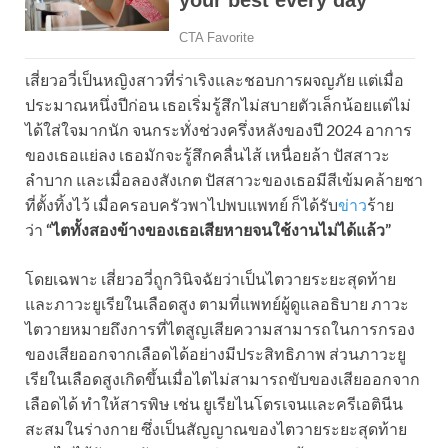
เสี่ยวอวี่เป็นหญิงสาวที่ร่าเริงและชอบการผจญภัย แต่เมื่อ
ประมาณหนึ่งปีก่อน เธอเริ่มรู้สึกไม่สบายตัวเล็กน้อยแต่ไม่
ได้ใส่ใจมากนัก จนกระทั่งช่วงครึ่งหลังของปี 2024 อาการ
ของเธอแย่ลง เธอมักจะรู้สึกคลื่นไส้ เหนื่อยล้า ปัสสาวะ
ลำบาก และเมื่อลองสังเกต ปัสสาวะของเธอมีสีเข้มคล้ายชา
ที่ตั้งทิ้งไว้ เมื่อครอบครัวพาไปพบแพทย์ ก็ได้รับ
ข่าว
ร้าย
ว่า
“ไตทั้งสองข้างของเธอเสียหายจนใช้งานไม่ได้แล้ว”
โดยเฉพาะ เสี่ยวอวี่ถูกวินิจฉัยว่าเป็นไตวายระยะสุดท้าย
และภาวะยูเรียในเลือดสูง ตามที่แพทย์ผู้ดูแลอธิบาย ภาวะ
ไตวายหมายถึงการที่ไตสูญเสียความสามารถในการกรอง
ของเสียออกจากเลือดได้อย่างมีประสิทธิภาพ ส่วนภาวะยู
เรียในเลือดสูงเกิดขึ้นเมื่อไตไม่สามารถขับของเสียออกจาก
เลือดได้ ทำให้สารพิษ เช่น ยูเรียไนโตรเจนและครีเอตินีน
สะสมในร่างกาย ซึ่งเป็นสัญญาณของไตวายระยะสุดท้าย