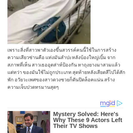
เพราะสิ่งที่สาวพาตัวเองขึ้นสวรรค์คนนี้ใช้ในการสร้าง
ความเสียวซ่านคือ แท่งมันสำปะหลังบ้องใหญ่เบิ้ม จาก
สภาพที่เห็น สาวเธออุตส่าห์ป้องกัน หาถุงยางมาสวมแล้ว
แต่ทว่า ของมันใช้ไม่ถูกประเภท สุดท้ายหลังเสียดสีไปได้สัก
พัก อวัยวะเพศของสาวดวงซวยก็ดันปิดล็อคแน่น สร้าง
ความเจ็บปวดทรมานสุดๆ