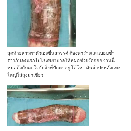
สุดท้ายสาวพาตัวเองขึ้นสวรรค์ ต้องพาร่างแสนบอบช้ำ
ราวกับลงนรกไปโรงพยาบาลให้หมอช่วยงัดออก งานนี้
หมอถึงกับตกใจกับสิ่งที่ปักคาอยู่ โอ้โห…มันสำปะหลังแท่ง
ใหญ่ใส่ถุงมาเชียว