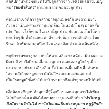
สุดสัปดาห์หนึ่ง ขณะที่ไปรับลูกสาวจากโรงเรียน เขาบังเอิญ
พบ
“รอยช้ำสีแดง”
จำนวนมากที่คอของลูกสาว
ตอนแรกเขาคิดว่าลูกสาวอาจถูกแมลงกัด เลยถามอย่าง
กังวลว่าเป็นเพราะสภาพแวดล้อมในหอพักไม่สะอาดหรือ
เปล่า?อย่างไรก็ตาม ในเวลานี้ลูกสาวกลับเฉยเมยไม่ให้คำ
ตอบใดๆ อีกทั้งยังแสดงท่าทีราวกับต้องการหลีกเลี่ยง โดย
รีบเอาผ้าพันคอคลุมปิดบริเวณรอยดังกล่าวแล้วเดินหนีไป
พฤติกรรมของลูกสาวทำให้นายหลิวตระหนักว่ามีบางอย่าง
ผิดปกติ เขาจึงดึงคอเสื้อของลูกสาวและมองดูใกล้ๆ เพื่อ
ตรวจสอบอย่างละเอียดอีกครั้ง ในตอนนี้เองถึงเมื่อค้นพบ
“ความลับ” ของลูกสาว มันไม่ใช่รอยแมลงกัดเลย แต่
เป็น
“รอยจูบ”
ซึ่งทำให้เขาโกรธมากจึงดุด่าลูกออกไปทันที
เมื่อต้องเผชิญกับคำดุด่าที่จู้จี้จุกจิกของพ่อ ลูกสาวไม่เพียง
ไม่กลัวเท่านั้น แต่ยังโต้ตอบอย่างรุนแรงอีกด้วย
“ทำไมหนู
ถึงมีความรักไม่ได้ เขาใส่ใจและเป็นห่วงหนูมาก หนูรู้สึกถึง