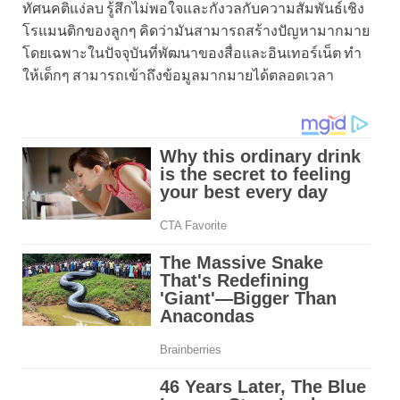
ทัศนคติแง่ลบ รู้สึกไม่พอใจและกังวลกับความสัมพันธ์เชิง
โรแมนติกของลูกๆ คิดว่ามันสามารถสร้างปัญหามากมาย
โดยเฉพาะในปัจจุบันที่พัฒนาของสื่อและอินเทอร์เน็ต ทำ
ให้เด็กๆ สามารถเข้าถึงข้อมูลมากมายได้ตลอดเวลา