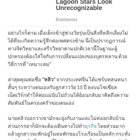
อย่างไรก็ตาม เมื่อเด็กเข้าสู่ช่วงวัยรุ่นเป็นสิ่งที่หลีกเลี่ยงไม่
ได้ที่จะเกิดความรู้สึกต่อเพศตรงข้าม นี่เป็นปรากฏการณ์
ทางจิตวิทยาและสรีรวิทยาตามปกติเวลานี้ในฐานะผู้
ปกครองต้องใส่ใจกับการเปลี่ยนแปลงของบุตรหลาน ด้วย
วิธีการที่ “เหมาะสม”
ล่าสุดคุณพ่อชื่อ
“หลิว”
จากประเทศจีน ได้แชร์บทสนทนา
สั้นๆ ระหว่างตนเองกับลูกสาววัย 15 ปี ลงบนโซเชียล
เน็ตเวิร์กทำให้พ่อแม่นับไม่ถ้วนได้ย้อนกลับมาคิดถึงความ
สัมพันธ์ในครองครัวของตนเอง
นายหลิวบอกว่าเขามักจะยุ่งกับงานและไม่ค่อยกลับบ้าน
ส่วนภรรยาก็มักจะต้องเดินทางไปทำ
ธุรกิจ
โดยส่วนมาก
แล้วลูกสาวจะพักอยู่ในหอพักของโรงเรียนเป็นหลัก กระทั่ง