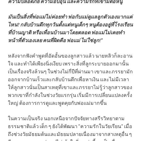
ความปลอดภัย ความอบอุ่น และความรักที่เขามีต่อหนู
มันเป็นสิ่งที่พ่อแม่ไม่ค่อยทำ พ่อกับแม่ดูแลลูกตัวเองมากแค่
ไหน? กลับบ้านดึกทุกวันตั้งแต่หนูเด็กๆ หนูต้องอยู่ที่โรงเรียน
ที่บ้านญาติ หรือเพื่อนบ้านมาโดยตลอด พ่อแม่ไม่เคยทำ
หน้าที่ตัวเองเลย คนที่ผิดคือ พ่อแม่ ไม่ใช่ลูก!”
หลังจากฟังคำพูดที่อัดอั้นของลูกสาวแล้ว นายหลิวก็ละอาน
ใจ และทำได้เพียงนิ่งเงียบ เพราะสิ่งที่ลูกระบายออกมานั้น
เป็นเรื่องจริงล้วนๆ ในช่วงไม่กี่ปีที่ผ่านมา เขาและภรรยามัก
ออกจากบ้านเร็วและกลับบ้านดึกเพื่อหาเงิน และไม่มีเวลา
ให้ลูกสาวนั่นเป็นสาเหตุที่เขาและภรรยาไม่รู้ว่าลูกสาวของ
พวกเขาที่กำลังในช่วงวัยแรกรุ่น เริ่มมีการเปลี่ยนแปลงครั้ง
ใหญ่ ต้องการการดูและพูดคุยกับพ่อแม่มากขึ้น
ในความเป็นจริง นอกเหนือจากปัจจัยทางสรีรวิทยาตาม
ธรรมชาติแล้ว เด็ก ๆ ยังได้พัฒนา “ความรักในวัยเรียน” เมื่อ
ถึงช่วงวัยมัธยมต้นและมัธยมปลายเนื่องมาจากสาเหตุอื่น ๆ