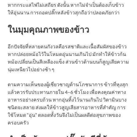
หากกระแสไฟไม่เสถียร ดังนั้น หากไม่จำเป็นต้องเก็บข้าว
ให้อุ่นนาน การถอดปลั๊กหลังข้าวสุกถือว่าปลอดภัยกว่า
ในมุมคุณภาพของข้าว
อีกปัจจัยที่หลายคนกังวลคือรสชาติและเนื้อสัมผัสของข้าว
หากปล่อยหม้อไว้ในโหมดอุ่นนานเกินไป มักทำให้ข้าวก้น
หม้อเปลี่ยนเป็นสีเหลืองแข็ง ส่วนข้าวด้านบนก็สูญเสียความ
นุ่มเหนียวไปอย่างช้า ๆ
ตามความเห็นของผู้เชี่ยวชาญด้านโภชนาการ ข้าวที่หุงสุก
แล้วควรรับประทานภายใน 4–6 ชั่วโมง เพื่อคงคุณค่าทาง
อาหารอย่างครบถ้วน หากอุ่นทิ้งไว้นานเกินไป วิตามินบาง
ชนิดจะสลาย ส่งผลให้ข้าวสูญเสียสารอาหารที่สำคัญ การ
ใช้โหมด “อุ่น” ตลอดทั้งวันจึงไม่เป็นผลดีต่อสุขภาพของ
ครอบครัว