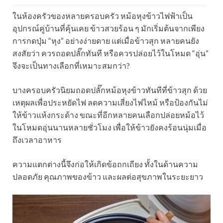
ในห้องครัวของหลายครอบครัว หม้อหุงข้าวไฟฟ้าเป็น
อุปกรณ์คู่บ้านที่คุ้นเคย ข้าวสวยร้อน ๆ มักเริ่มต้นจากเพียง
การกดปุ่ม “หุง” อย่างง่ายดาย แต่เมื่อข้าวสุก หลายคนยัง
สงสัยว่า ควรถอดปลั๊กทันที หรือควรปล่อยไว้ในโหมด “อุ่น”
จึงจะเป็นทางเลือกที่เหมาะสมกว่า?
บางครอบครัวนิยมถอดปลั๊กหม้อหุงข้าวทันทีที่ข้าวสุก ด้วย
เหตุผลเพื่อประหยัดไฟ ลดความเสี่ยงไฟไหม้ หรือป้องกันไม่
ให้ข้าวแห้งกระด้าง ขณะที่อีกหลายคนเลือกปล่อยหม้อไว้
ในโหมดอุ่นนานหลายชั่วโมง เพื่อให้ข้าวยังคงร้อนนุ่มเมื่อ
ถึงเวลาอาหาร
ความแตกต่างนี้จึงก่อให้เกิดข้อถกเถียง ทั้งในด้านความ
ปลอดภัย คุณภาพของข้าว และผลต่อสุขภาพในระยะยาว